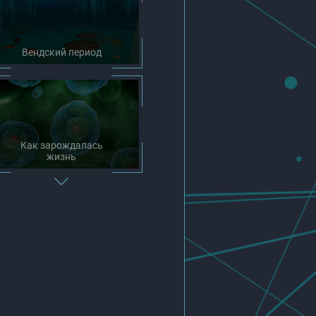
Вендский период
Как зарождалась
жизнь