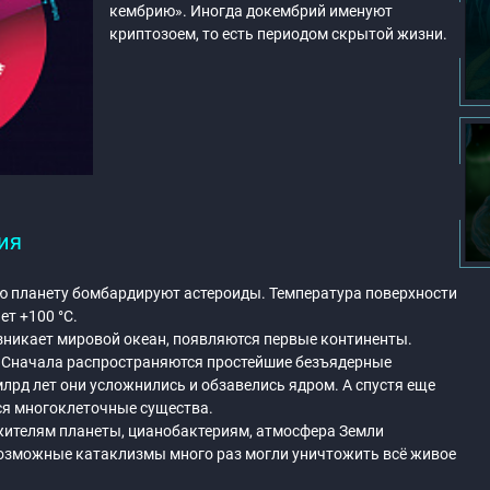
кембрию». Иногда докембрий именуют
криптозоем, то есть периодом скрытой жизни.
ия
ю планету бомбардируют астероиды. Температура поверхности
т +100 °C.
зникает мировой океан, появляются первые континенты.
. Сначала распространяются простейшие безъядерные
млрд лет они усложнились и обзавелись ядром. А спустя еще
ся многоклеточные существа.
ителям планеты, цианобактериям, атмосфера Земли
озможные катаклизмы много раз могли уничтожить всё живое