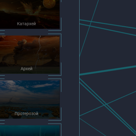
Катархей
Архей
Протерозой