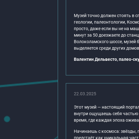
Музей точно должен стоять в с
геологии, палеонтологии, Кос
просто, даже если вы не на ма
минут за 50 доезжаете до стан
Волоколамского шоссе, музей бу
выделяется среди других домов
Валентин Дельвесто, палео-ск
22.03.2025
Этот музей — настоящий портал
внутри ощущаешь себя частью ч
время, где каждая эпоха ожива
Начинаешь с космоса: звёзды, 
предстаёт как уникальная част