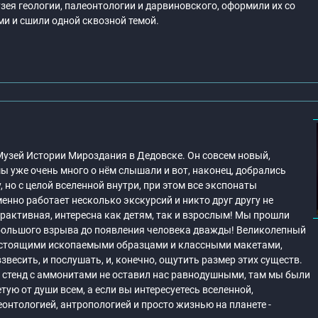
узея геологии, палеонтологии и дарвиновского, оформили их со
и и сшили одной сквозной темой.
узей Истории Мироздания в Дедовске. Он совсем новый,
мы уже очень много о нём слышали и вот, наконец, добрались
 но с целой вселенной внутри, при этом все экспонаты
нно работает несколько экскурсий и никто друг другу не
рактивная, интересна как детям, так и взрослым! Мы прошли
большого взрыва до появления человека дважды! Великолепный
стоящими ископаемыми образцами и классными макетами,
звесить, и послушать, и, конечно, ощутить размер этих существ.
й стенд с аммонитами не оставил нас равнодушными, там мы были
ую от души всем, а если вы интересуетесь вселенной,
онтологией, антропологией и просто жизнью на планете -