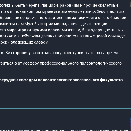
должны быть черепа, панцири, раковины и прочие скелетные
 но в инновационном музее ископаемая летопись Земли должна
бражении современного зрителя вне зависимости от его базовой
омнился нам Музей истории мироздания, где коллекции
сего мира играют яркими красками жизни, благодаря цветным и
артинам и пейзажам древних экосистем, а также целой команде
ерски владеющих словом!
ею Викторовичу за потрясающую экскурсию и теплый приём!
рузиться в атмосферу профессионального палеонтологического
отрудник кафедры палеонтологии геологического факультета