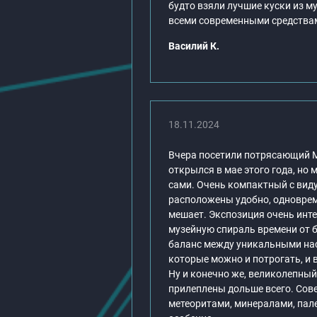
будто взяли лучшие куски из м
всеми современными средствам
Василий К.
18.11.2024
Вчера посетили потрясающий М
открылся в мае этого года, но 
сами. Очень компактный с виду,
расположены удобно, одновреме
мешает. Экспозиция очень инте
музейную спираль времени от 
баланс между уникальными на
которые можно и потрогать, и в
Ну и конечно же, великолепны
прилеплены дольше всего. Совет
метеоритами, минералами, пале