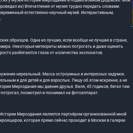
остях у Музея Истории Мироздания в подмосковном Дедовске. Мои
проведал их) Впечатления от музея трудно передать словами.
овременный естественно-научный музей. Интерактивным,
м.
ких образцов. Одна из лучших, если вообще не лучшая в стране,
о мира. Некоторые метеориты можно потрогать и даже оценить
 просто разбегаются глаза от количества экспонатов.
ружения нереальный. Масса остроумных и интересных задумок.
ельным и для детей и для взрослых. Пишу об этом искренне, а не
стории Мироздания мы давние друзья. Валя, 45 годиков, бегал там
 потрогал, посмотрел и поснимал на фотоаппарат.
й Истории Мироздания является партнёром организованной мной
ероящеров, которая прямо сейчас проходит в Москве в галерее