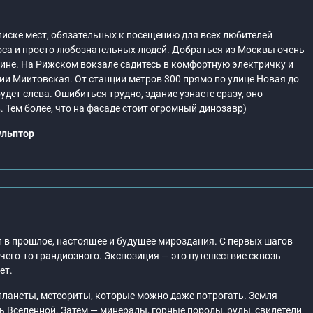
писке мест, обязательных к посещению для всех любителей
моса и просто любознательных людей. Добраться из Москвы очень
шине. На Рижском вокзале садитесь в комфортную электричку и
ции Миитовская. От станции метров 300 прямо по улице Новая до
дет слева. Ошибиться трудно, здание узнаете сразу, оно
. Тем более, что на фасаде стоит огромный динозавр)
ульптор
 в прошлое, настоящее и будущее мироздания. С первых шагов
его-то грандиозного. Экспозиция — это путешествие сквозь
ет.
планеты, метеориты, которые можно даже потрогать. Земля
ь Вселенной. Затем — минералы, горные породы, руды, свидетели