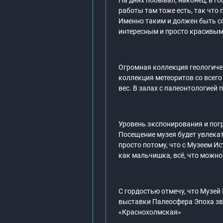
На днях побывал, наконец, в г
работы там тоже есть, так что 
Именно таким и должен быть с
интересным и просто красивы
Огромная коллекция геологичес
коллекция метеоритов со всег
вес. В залах с палеонтологией
Уровень экспонирования и пог
Посещение музея будет увлекат
просто потому, что с Музеем И
как мальчишка, всё, что можно
С гордостью отмечу, что Музе
выставки Палеосфера Эпоха зв
«Краснохолмская»