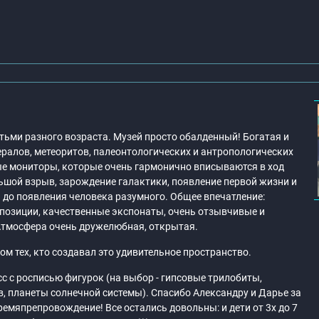
тьми разного возраста. Музей просто обалденный! Богатая и
ралов, метеоритов, палеонтологических и антропологических
ые мониторы, которые очень гармонично вписываются в ход
ьшой взрыв, зарождение галактики, появление первой жизни и
 до появления человека разумного. Общее впечатление:
спозиции, качественные экспонаты, очень отзывчивые и
Атмосфера очень дружелюбная, открытая.
ом тех, кто создавал это удивительное пространство.
с с росписью фигурок (на выбор - гипсовые трилобиты,
, планеты солнечной системы). Спасибо Александру и Дарье за
ремяпрепровождение! Все остались довольны: и дети от 3х до 7